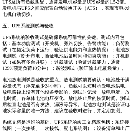
UPS及所有负载匹配，通常发电机容量是UPS容量的1.5-2倍。
发电机与UPS之间应配置自动转换开关（ATS），实现市电-发
电机自动切换。
五、UPS系统测试与验收
UPS系统的验收测试是确保系统可靠性的关键。测试内容包
括：基本功能测试（开关机、旁路切换、告警功能）；负荷测
试（在额定负荷下运行，验证供电能力和发热情况）；电池放
电测试（断开市电，验证电池后备时间和切换功能）；并机测
试（如果有多台并联）；过载测试（验证过载能力，通常
125%额定负荷10分钟）；谐波测试（验证输出电能质量）。
电池放电测试是验收的重点。放电测试前要确认：电池处于满
容量状态（浮充至少24小时）、负载可以短时承受电池供电、
放电路径上没有其他设备受影响。测试时记录：放电电流、放
电时间、各单体电池电压变化、放电终止后的恢复时间。测试
后检查电池是否有发热、漏液等异常。电池放电测试是验证电
池实际容量的唯一方法，建议在验收时进行，并定期复测。
系统文档是运维的基础。UPS系统的竣工文档应包括：系统接
线图（一次接线、二次接线、配电系统图）；设备清单和出厂