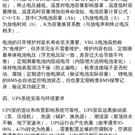
短），终止电压越低。温度对电池容量影响显著，温度低时容
量降低，温度高时容量增加但寿命缩短。电池容量计算公式：
C=I×T/K，其中C为电池容量（Ah），I为放电电流（A），T
为放电时间（h），K为容量换算系数（与放电率和终止电压
相关）。
电池的日常维护对延长寿命至关重要。VRLA电池虽然称
为"免维护"，但并非完全不需要维护。维护内容包括：定期测
量单体电池电压（浮充电压应一致，差异过大会导致不均
衡）；定期测量电池内阻或电导（内阻增大说明电池老化）；
保持电池表面清洁干燥（防止漏电）；检查连接端子是否松
动、腐蚀；定期进行放电测试（验证电池实际容量）。锂电池
的BMS会自动监控电池状态，但也要定期检查BMS报警记
录，验证其功能正常。
四、UPS系统安装与环境要求
UPS室的选址和布置影响系统可靠性。UPS室应远离振动源
（泵、压缩机）、热源（锅炉、换热器）、潮湿源（屋顶排水
不畅、地下室渗水）。UPS运行会产生热量（效率通常95-
96%，4-5%转化为热量），需要配置足够的空调制冷，空调容