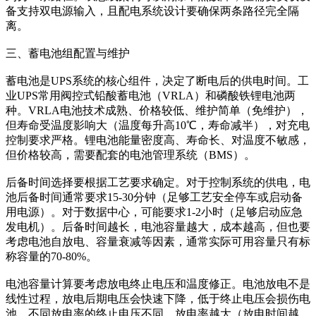
备支持双电源输入，且配电系统设计要确保两条路径完全隔
离。
三、蓄电池组配置与维护
蓄电池是UPS系统的核心组件，决定了断电后的供电时间。工
业UPS常用阀控式铅酸蓄电池（VRLA）和磷酸铁锂电池两
种。VRLA电池技术成熟、价格较低、维护简单（免维护），
但寿命受温度影响大（温度每升高10℃，寿命减半），对充电
控制要求严格。锂电池能量密度高、寿命长、对温度不敏感，
但价格较高，需要配套的电池管理系统（BMS）。
后备时间选择要根据工艺要求确定。对于控制系统的供电，电
池后备时间通常要求15-30分钟（足够工艺安全停车或启动备
用电源）。对于数据中心，可能要求1-2小时（足够启动应急
发电机）。后备时间越长，电池容量越大，成本越高，但也要
考虑电池自放电、容量衰减等因素，通常实际可用容量只有标
称容量的70-80%。
电池容量计算要考虑放电终止电压和温度修正。电池放电不是
线性过程，放电后期电压会快速下降，低于终止电压会损伤电
池。不同放电率的终止电压不同，放电率越大（放电时间越