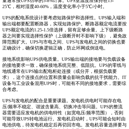
量通常按UPS功率的5-8%计算。UPS室温度应保持在15-
25℃，相对湿度40-60%，温度变化率小于5℃/小时。
UPS的配电系统设计要考虑短路保护和选择性。UPS输入端和
输出端都要配置断路器，实现短路保护。断路器额定电流要按
UPS额定电流的1.25-1.5倍选择，留有足够余量。上下级断路
器之间要实现选择性保护（上级断开时不影响下级），避免故
障范围扩大。UPS与市电之间、UPS与发电机之间的切换也要
正确设计，确保切换逻辑正确，防止环网或倒送电。
接地系统影响UPS供电质量。UPS输出端的接地要与负载设备
的接地要求一致，确保接地系统完整、低阻抗。UPS的零线与
地线通常在UPS输出配电柜处连接（或分开，根据负载要
求），这个连接点的位置和质量会影响负载的抗干扰能力。IT
设备与工业设备混用UPS时，可能有不同的接地要求，需要综
合考虑。
UPS与发电机的配合是重要课题。发电机供电时可能存在电
压/频率不稳定、谐波含量高、切换冲击等问题。UPS的整流
器需要适应发电机的供电特性（如宽电压/频率范围），否则
可能导致UPS转电池运行。发电机启动时，UPS可能会短时由
电池供电，待发电机稳定后再切回市电。发电机容量选择要与