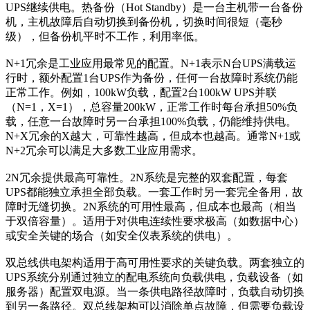
UPS继续供电。热备份（Hot Standby）是一台主机带一台备份
机，主机故障后自动切换到备份机，切换时间很短（毫秒
级），但备份机平时不工作，利用率低。
N+1冗余是工业应用最常见的配置。N+1表示N台UPS满载运
行时，额外配置1台UPS作为备份，任何一台故障时系统仍能
正常工作。例如，100kW负载，配置2台100kW UPS并联
（N=1，X=1），总容量200kW，正常工作时每台承担50%负
载，任意一台故障时另一台承担100%负载，仍能维持供电。
N+X冗余的X越大，可靠性越高，但成本也越高。通常N+1或
N+2冗余可以满足大多数工业应用需求。
2N冗余提供最高可靠性。2N系统是完整的双套配置，每套
UPS都能独立承担全部负载。一套工作时另一套完全备用，故
障时无缝切换。2N系统的可用性最高，但成本也最高（相当
于双倍容量）。适用于对供电连续性要求极高（如数据中心）
或安全关键的场合（如安全仪表系统的供电）。
双总线供电架构适用于高可用性要求的关键负载。两套独立的
UPS系统分别通过独立的配电系统向负载供电，负载设备（如
服务器）配置双电源。当一条供电路径故障时，负载自动切换
到另一条路径。双总线架构可以消除单点故障，但需要负载设