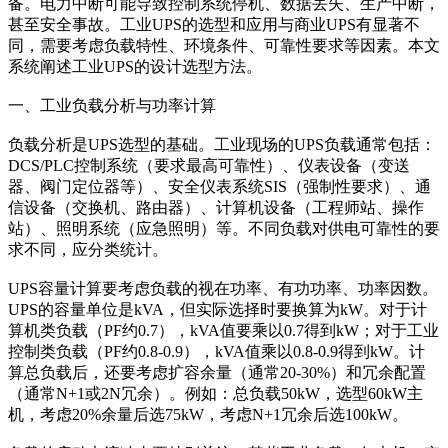
备。电力中断可能导致控制系统停机、数据丢失、生产中断，
甚至安全事故。工业UPS的选型和应用与商业UPS有显著不
同，需要考虑负载特性、环境条件、可靠性要求等因素。本文
系统阐述工业UPS的设计选型方法。
一、工业负载分析与功率计算
负载分析是UPS选型的基础。工业现场的UPS负载通常包括：
DCS/PLC控制系统（要求最高可靠性）、仪表设备（变送
器、阀门定位器等）、安全仪表系统SIS（强制性要求）、通
信设备（交换机、路由器）、计算机设备（工程师站、操作
站）、照明系统（应急照明）等。不同负载对供电可靠性的要
求不同，应分类统计。
UPS容量计算要考虑负载的视在功率、有功功率、功率因数。
UPS的容量单位是kVA，但实际选择时要换算为kW。对于计
算机类负载（PF约0.7），kVA值要乘以0.7得到kW；对于工业
控制类负载（PF约0.8-0.9），kVA值乘以0.8-0.9得到kW。计
算总负载后，还要考虑扩容余量（通常20-30%）和冗余配置
（通常N+1或2N冗余）。例如：总负载50kW，选型60kW主
机，考虑20%余量后选75kW，考虑N+1冗余后选100kW。