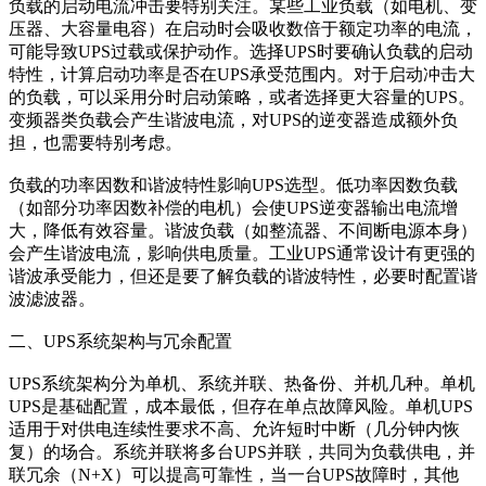
负载的启动电流冲击要特别关注。某些工业负载（如电机、变
压器、大容量电容）在启动时会吸收数倍于额定功率的电流，
可能导致UPS过载或保护动作。选择UPS时要确认负载的启动
特性，计算启动功率是否在UPS承受范围内。对于启动冲击大
的负载，可以采用分时启动策略，或者选择更大容量的UPS。
变频器类负载会产生谐波电流，对UPS的逆变器造成额外负
担，也需要特别考虑。
负载的功率因数和谐波特性影响UPS选型。低功率因数负载
（如部分功率因数补偿的电机）会使UPS逆变器输出电流增
大，降低有效容量。谐波负载（如整流器、不间断电源本身）
会产生谐波电流，影响供电质量。工业UPS通常设计有更强的
谐波承受能力，但还是要了解负载的谐波特性，必要时配置谐
波滤波器。
二、UPS系统架构与冗余配置
UPS系统架构分为单机、系统并联、热备份、并机几种。单机
UPS是基础配置，成本最低，但存在单点故障风险。单机UPS
适用于对供电连续性要求不高、允许短时中断（几分钟内恢
复）的场合。系统并联将多台UPS并联，共同为负载供电，并
联冗余（N+X）可以提高可靠性，当一台UPS故障时，其他