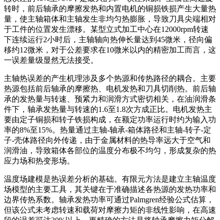
转时，前后轴承的摩擦发热和内置电机的铜损铁损产生大量热
量，使主轴箱体和主轴发生非均匀热膨胀，导致刀具尖端相对
于工件的位置发生漂移。某型立式加工中心在12000rpm转速
下连续运行2小时后，主轴轴向热伸长量达到45微米，径向偏
移约12微米，对于公差要求在10微米以内的精密加工而言，这
一误差量级显然无法接受。
主轴热误差的产生机理涉及多个热源和传热路径的耦合。主要
热源包括前后轴承的摩擦热、电机发热和刀具切削热。前后轴
承的发热量与转速、预紧力和润滑方式密切相关，在油润滑条
件下，轴承发热量与转速的1.6至1.8次方成正比。电机发热主
要由定子铜损和转子铁损构成，在额定功率运行时约为输入功
率的8%至15%。热量通过主轴-轴承-箱体路径和主轴-转子-定
子-壳体路径向外传递，由于金属材料的热导率远大于空气和
润滑油，导致箱体各部位的温度分布极不均匀，形成复杂的热
应力场和热变形场。
温度场建模是热误差分析的基础。有限元方法是建立主轴温度
场模型的主要工具，其关键在于准确描述各热源的发热功率和
边界传热系数。轴承发热功率可通过Palmgren经验公式估算，
但该公式未考虑转速和载荷对摩擦力矩的非线性影响，在高速