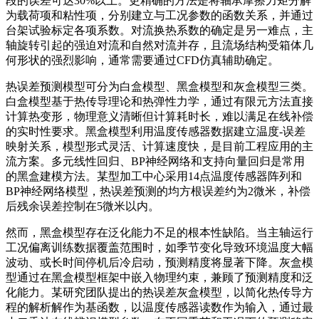
段的误差可达30%以上。更精确的方法是将轴承摩擦力矩分解
为载荷项和粘性项，分别建立与工况参数的函数关系，并通过
台架试验标定各项系数。对流换热系数的确定是另一难点，主
轴旋转引起的强迫对流和自然对流并存，且流场结构受箱体几
何形状的强烈影响，通常需要通过CFD仿真辅助确定。
热误差预测模型可分为白盒模型、黑盒模型和灰盒模型三类。
白盒模型基于热传导理论和热弹性力学，通过有限元方法直接
计算热变形，物理意义清晰但计算耗时长，难以满足在线补偿
的实时性要求。黑盒模型利用温度传感器数据建立温度-误差
映射关系，模型形式灵活、计算速度快，是目前工程应用的主
流方案。多元线性回归、BP神经网络和支持向量回归是常用
的黑盒建模方法。某型加工中心采用14点温度传感器阵列和
BP神经网络模型，热误差预测的均方根误差约为2微米，补偿
后残余误差控制在5微米以内。
然而，黑盒模型存在泛化能力不足的根本性缺陷。当主轴运行
工况偏离训练数据覆盖范围时，如季节变化导致环境温度大幅
波动、或长时间停机后冷启动，预测精度将显著下降。灰盒模
型通过在黑盒模型框架中嵌入物理约束，兼顾了预测精度和泛
化能力。某研究团队提出的热误差灰盒模型，以简化热传导方
程的解析解作为基函数，以温度传感器读数作为输入，通过最