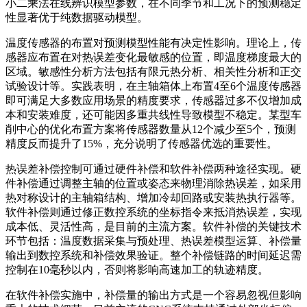
小二乘法在线辨识模型参数，在不同季节和工况下的预测稳定
性显著优于纯数据驱动模型。
温度传感器的布置对预测模型性能有决定性影响。理论上，传
感器应布置在对热误差变化最敏感的位置，即温度梯度最大的
区域。敏感性分析方法包括有限元热分析、相关性分析和正交
试验设计等。实践表明，在主轴箱体上布置4至6个温度传感器
即可满足大多数应用场景的精度要求，传感器过多不仅增加成
本和安装难度，还可能因多重共线性导致模型不稳定。某型车
削中心的优化布置方案将传感器数量从12个减少至5个，预测
精度反而提升了15%，充分说明了传感器优选的重要性。
热误差补偿控制可通过硬件补偿和软件补偿两种途径实现。硬
件补偿通过调整主轴的位置或姿态来物理消除热误差，如采用
热对称设计的主轴箱结构、增加冷却回路或安装热执行器等。
软件补偿则通过修正数控系统的坐标指令来抵消热误差，实现
成本低、灵活性高，是目前的主流方案。软件补偿的关键技术
环节包括：温度数据采集与预处理、热误差模型运算、补偿量
输出到数控系统和补偿效果验证。整个补偿链路的时间延迟需
控制在10毫秒以内，否则将影响高速加工的轨迹精度。
在软件补偿实施中，补偿量的输出方式是一个容易忽视但影响