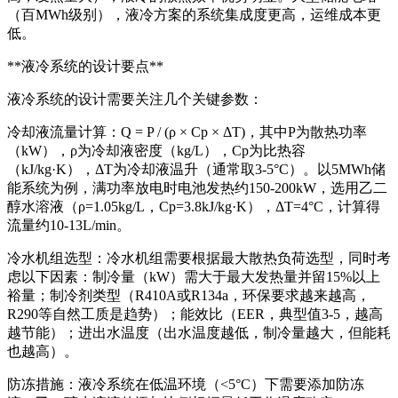
（百MWh级别），液冷方案的系统集成度更高，运维成本更
低。
**液冷系统的设计要点**
液冷系统的设计需要关注几个关键参数：
冷却液流量计算：Q = P / (ρ × Cp × ΔT)，其中P为散热功率
（kW），ρ为冷却液密度（kg/L），Cp为比热容
（kJ/kg·K），ΔT为冷却液温升（通常取3-5°C）。以5MWh储
能系统为例，满功率放电时电池发热约150-200kW，选用乙二
醇水溶液（ρ=1.05kg/L，Cp=3.8kJ/kg·K），ΔT=4°C，计算得
流量约10-13L/min。
冷水机组选型：冷水机组需要根据最大散热负荷选型，同时考
虑以下因素：制冷量（kW）需大于最大发热量并留15%以上
裕量；制冷剂类型（R410A或R134a，环保要求越来越高，
R290等自然工质是趋势）；能效比（EER，典型值3-5，越高
越节能）；进出水温度（出水温度越低，制冷量越大，但能耗
也越高）。
防冻措施：液冷系统在低温环境（<5°C）下需要添加防冻