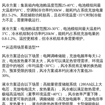
风冷方案：集装箱内电池舱温度范围25-40°C，电池模组间最
大温差约8°C，空调制冷功率约30kW，能耗约占系统充放电量
的1.5-2%。系统辅助功耗较高，且在环境温度>35°C时制冷能
力不足，需要降载运行。
液冷方案：电池舱温度范围20-30°C，电池模组间最大温差约
3°C，冷水机组制冷功率约20kW，能耗约占系统充放电量的
0.8-1.2%。温控更精准，但冷水机组本身需要维护。
**从适用场景看选型**
风冷方案适合以下场景：电网调峰储能，充放电频率每天1-2
次，电池发热量不算太大，风冷可以满足热管理需求。环境温
度适中的地区（年均温度<30°C），风冷系统有足够的换热能
力。预算受限的项目，风冷方案成本约比液冷方案低20-
30%。
液冷方案适合以下场景：高能量密度储能系统（280Ah以上大
电芯，充放电电流大，发热量高），风冷难以满足散热需求。
极端高温地区（夏季环境温度>40°C），风冷效率严重下降，
液冷是更可靠的选择。调频储能（高充放电频率，充放电倍率
高，发热量大），液冷的散热效率优势明显。大型储能电站