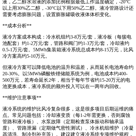
液，乙二醇水溶液的添加比例根据最低工作温度确定，-20°C
以上用30%乙二醇，-30°C以下用50%乙二醇。液冷管路设计还
需要考虑膨胀问题，设置膨胀罐吸收液体体积变化。
**成本分析**
液冷方案成本构成：冷水机组约3-8万元/套，液冷板（每簇电
池配套）约1-2万元/套，管路和阀门约1-3万元/套，冷却液约
0.5-1万元/套。5MWh集装箱液冷系统总成本约8-15万元，比风
冷方案高约5-10万元。
但液冷方案可以降低电池的温升和温差，从而延长电池寿命约
20-30%。以5MWh磷酸铁锂储能系统为例，电池成本约400-
500万元，若寿命延长2年，相当于每年节省约15-20万元的电
池更换成本，液冷系统的额外投入可以在一两年内回收。
**维护注意事项**
液冷系统的维护比风冷复杂很多，这是很多项目后期运维的痛
点。常见问题包括：冷却液变质（每1-2年需更换，否则腐蚀
管路和液冷板）、水泵故障（定期检查泵体振动和轴承温
度）、管路泄漏（定期做气密性测试）、冷水机组维护（冷凝
器清洗、制冷剂补充等）。建议建立液冷系统专项维护规程，