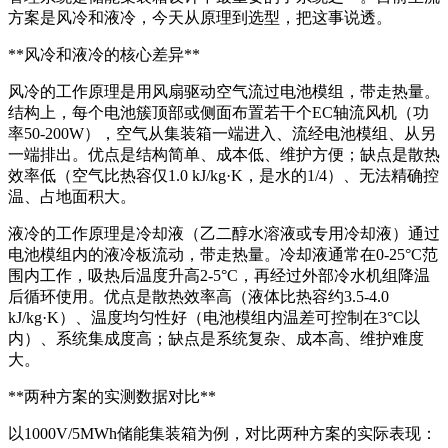
方案是风冷和液冷，今天从原理到选型，把这事说透。
**风冷和液冷的核心差异**
风冷的工作原理是用风扇驱动空气流过电池模组，带走热量。
结构上，每个电池簇顶部或侧面布置若干个EC轴流风机（功
率50-200W），空气从集装箱一端进入、流经电池模组、从另
一端排出。优点是结构简单、成本低、维护方便；缺点是散热
效率低（空气比热容仅1.0 kJ/kg·K，是水的1/4）、无法精确控
温、占地面积大。
液冷的工作原理是冷却液（乙二醇水溶液或专用冷却液）通过
电池模组内的液冷板流动，带走热量。冷却液通常在0-25°C范
围内工作，吸热后温度升高2-5°C，再经过外部冷水机组降温
后循环使用。优点是散热效率高（液体比热容约3.5-4.0
kJ/kg·K）、温度均匀性好（电池模组内温差可控制在3°C以
内）、系统集成度高；缺点是系统复杂、成本高、维护难度
大。
**两种方案的实测数据对比**
以1000V/5MWh储能集装箱为例，对比两种方案的实际表现：