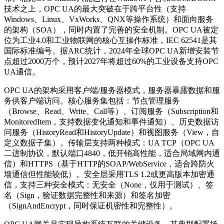
技术之上，OPC UA的最大突破在于跨平台性（支持
Windows、Linux、VxWorks、QNX等操作系统）和面向服务
的架构（SOA），同时内置了完善的安全机制。OPC UA被定
位为工业4.0和工业物联网的核心互操作标准，IEC 62541是其
国际标准编号。据ARC统计，2024年全球OPC UA新增安装节
点超过2000万个，预计2027年将超过60%的工业设备支持OPC
UA通信。
OPC UA的架构采用客户端/服务器模式，服务器暴露数据和服
务供客户端访问。核心服务集包括：节点管理服务
（Browse、Read、Write、Call等）、订阅服务（Subscription和
MonitoredItem，支持数据变化通知和事件通知）、历史数据访
问服务（HistoryRead和HistoryUpdate）和视图服务（View，自
定义数据子集）。传输层支持两种模式：UA TCP（OPC UA
二进制协议，默认端口4840，低开销高性能，适合局域网内通
信）和HTTPS（基于HTTP的SOAP/WebService，适合跨防火
墙通信但性能较低）。安全层采用TLS 1.2或更高版本加密通
信，支持三种安全模式：无安全（None，仅用于测试）、签
名（Sign，验证数据完整性和来源）和签名加密
（SignAndEncrypt，同时保证机密性和完整性）。