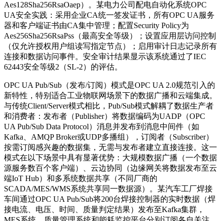
Aes128Sha256RsaOaep）。某电力公司配电自动化系统OPC
UA安全实践：采用企业CA统一签发证书，所有OPC UA服务
器和客户端证书由CA集中管理；配置Security Policy为
Aes256Sha256RsaPss（最高安全等级）；设置应用层访问控制
（仅允许授权用户组读写指定节点）；启用审计日志记录所有
连接和数据访问事件。安全审计结果显示该系统通过了IEC
62443安全等级2（SL-2）的评估。
OPC UA Pub/Sub（发布/订阅）模式是OPC UA 2.0规范引入的
新特性，特别适合工业物联网场景下的数据广播和云端集成。
与传统Client/Server模式相比，Pub/Sub模式解耦了数据生产者
和消费者：发布者（Publisher）将数据编码为UADP（OPC
UA Pub/Sub Data Protocol）消息并发布到消息中间件（如
Kafka、AMQP Broker或UDP多播组），订阅者（Subscriber）
按需订阅感兴趣的数据集，无需与发布者建立直接连接。这一
模式在以下场景中具有显著优势：大规模数据广播（一个数据
源服务数百个客户端）、云边协同（边缘网关将数据发布至云
端IoT Hub）和多系统数据共享（不同厂商的
SCADA/MES/WMS系统共享同一数据源）。某汽车工厂焊接
车间通过OPC UA Pub/Sub将200台焊接控制器的实时数据（焊
接电流、电压、时间、质量判定结果）发布至Kafka集群，
MES系统、质量管理系统和能耗监控平台分别订阅各自关注