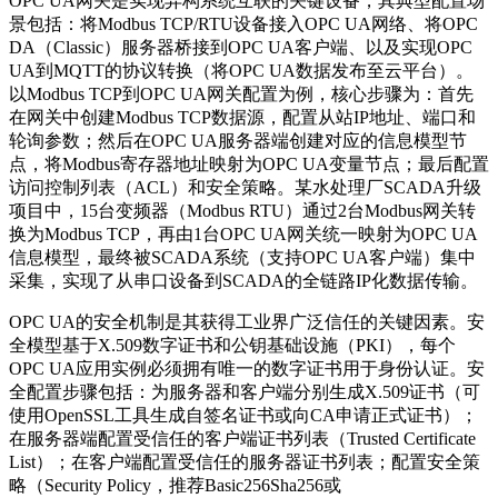
OPC UA网关是实现异构系统互联的关键设备，其典型配置场
景包括：将Modbus TCP/RTU设备接入OPC UA网络、将OPC
DA（Classic）服务器桥接到OPC UA客户端、以及实现OPC
UA到MQTT的协议转换（将OPC UA数据发布至云平台）。
以Modbus TCP到OPC UA网关配置为例，核心步骤为：首先
在网关中创建Modbus TCP数据源，配置从站IP地址、端口和
轮询参数；然后在OPC UA服务器端创建对应的信息模型节
点，将Modbus寄存器地址映射为OPC UA变量节点；最后配置
访问控制列表（ACL）和安全策略。某水处理厂SCADA升级
项目中，15台变频器（Modbus RTU）通过2台Modbus网关转
换为Modbus TCP，再由1台OPC UA网关统一映射为OPC UA
信息模型，最终被SCADA系统（支持OPC UA客户端）集中
采集，实现了从串口设备到SCADA的全链路IP化数据传输。
OPC UA的安全机制是其获得工业界广泛信任的关键因素。安
全模型基于X.509数字证书和公钥基础设施（PKI），每个
OPC UA应用实例必须拥有唯一的数字证书用于身份认证。安
全配置步骤包括：为服务器和客户端分别生成X.509证书（可
使用OpenSSL工具生成自签名证书或向CA申请正式证书）；
在服务器端配置受信任的客户端证书列表（Trusted Certificate
List）；在客户端配置受信任的服务器证书列表；配置安全策
略（Security Policy，推荐Basic256Sha256或