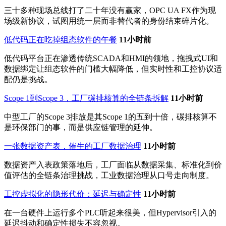
三十多种现场总线打了二十年没有赢家，OPC UA FX作为现
场级新协议，试图用统一层而非替代者的身份结束碎片化。
低代码正在吃掉组态软件的午餐
11小时前
低代码平台正在渗透传统SCADA和HMI的领地，拖拽式UI和
数据绑定让组态软件的门槛大幅降低，但实时性和工控协议适
配仍是挑战。
Scope 1到Scope 3，工厂碳排核算的全链条拆解
11小时前
中型工厂的Scope 3排放是其Scope 1的五到十倍，碳排核算不
是环保部门的事，而是供应链管理的延伸。
一张数据资产表，催生的工厂数据治理
11小时前
数据资产入表政策落地后，工厂面临从数据采集、标准化到价
值评估的全链条治理挑战，工业数据治理从口号走向制度。
工控虚拟化的隐形代价：延迟与确定性
11小时前
在一台硬件上运行多个PLC听起来很美，但Hypervisor引入的
延迟抖动和确定性损失不容忽视。