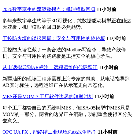
2026数字孪生的双驱动拐点：机理模型回归
11小时前
多年来数字孪生约等于3D可视化，纯数据驱动模型正在触达
天花板，机理模型的回归是必然趋势。
工控防火墙的误报困局：安全与可用性的跷跷板
11小时前
工控防火墙拦截了一条合法的Modbus写命令，导致产线停
机。安全与可用性的跷跷板是工控安全的核心矛盾。
从电话指导到AR标注，远程运维的代际跃迁
11小时前
新疆油田的现场工程师需要上海专家的帮助，从电话指导到
AR实时标注，远程运维正在从示范走向常态化。
MES还是MOM？工厂软件边界的消融时刻
11小时前
每个工厂都管自己的系统叫MES，但ISA-95模型中MES只是
MOM的一部分。两者的边界正在消融，功能重叠使得区分失
去意义。
OPC UA FX，能终结工业现场总线战争吗？
11小时前