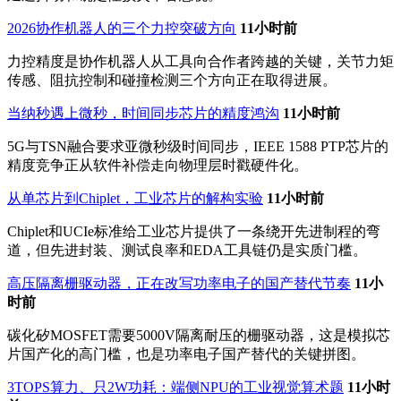
2026协作机器人的三个力控突破方向
11小时前
力控精度是协作机器人从工具向合作者跨越的关键，关节力矩
传感、阻抗控制和碰撞检测三个方向正在取得进展。
当纳秒遇上微秒，时间同步芯片的精度鸿沟
11小时前
5G与TSN融合要求亚微秒级时间同步，IEEE 1588 PTP芯片的
精度竞争正从软件补偿走向物理层时戳硬件化。
从单芯片到Chiplet，工业芯片的解构实验
11小时前
Chiplet和UCIe标准给工业芯片提供了一条绕开先进制程的弯
道，但先进封装、测试良率和EDA工具链仍是实质门槛。
高压隔离栅驱动器，正在改写功率电子的国产替代节奏
11小
时前
碳化矽MOSFET需要5000V隔离耐压的栅驱动器，这是模拟芯
片国产化的高门槛，也是功率电子国产替代的关键拼图。
3TOPS算力、只2W功耗：端侧NPU的工业视觉算术题
11小时